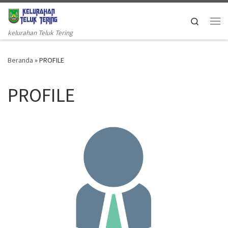
Skip to content
Search
Me
kelurahan Teluk Tering
Beranda
»
PROFILE
PROFILE