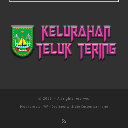
© 2026
– All rights reserved
Didukung oleh
WP
– Designed with the
Customizr theme