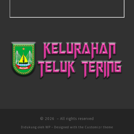
© 2026
– All rights reserved
Didukung oleh
WP
– Designed with the
Customizr theme