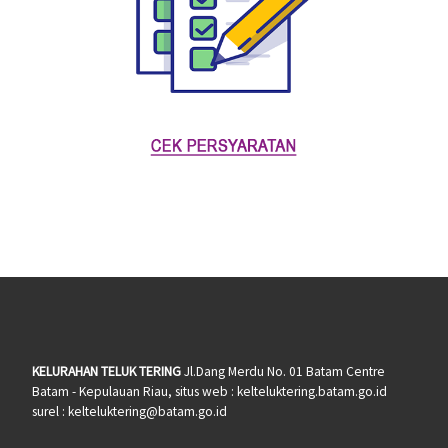
KELURAHAN TELUK TERING
Jl.Dang Merdu No. 01 Batam Centre
Batam - Kepulauan Riau, situs web : kelteluktering.batam.go.id
surel : kelteluktering@batam.go.id