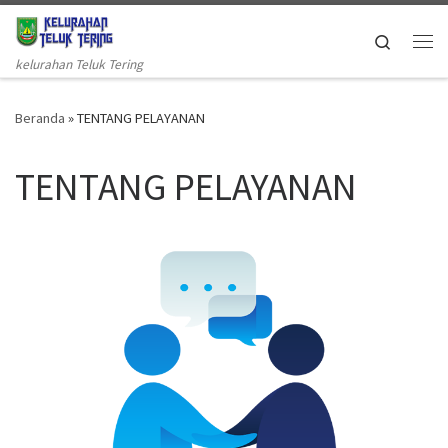
Skip to content
Search
Me
kelurahan Teluk Tering
Beranda
»
TENTANG PELAYANAN
TENTANG PELAYANAN